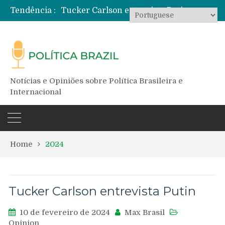
Tendência :
Tucker Carlson entrevista Putin
A ditadura do Judiciário
A midia internacional começa a entender
Temos um ditador que nunca foi eleito
Ataques na Guerra da Ucrânia: quando o alvo é militar e quando é civil
Notícias e Opiniões sobre Política Brasileira e
Internacional
Home
2024
Tucker Carlson entrevista Putin
10 de fevereiro de 2024
Max Brasil
Opinion